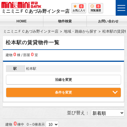
0
0
tog
ミニミニＦＣあづみ野インター店
お気に入り
閲覧履歴
me
HOME
物件検索
お問い合わせ
ミニミニＦＣあづみ野インター店
地域・路線から探す
松本駅の賃貸
松本駅の賃貸物件一覧
0
0
建物
棟 / 部屋
室
駅
松本駅
沿線を変更
条件を変更
並び替え：
0
建物
棟中 0～0棟表示