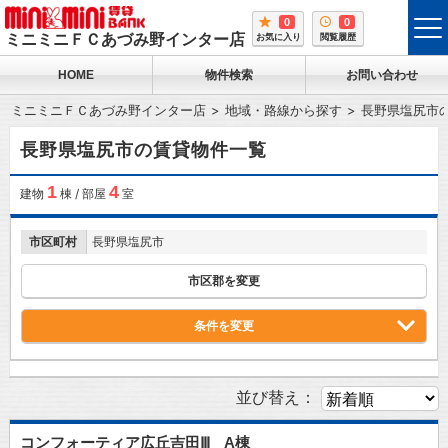
0
0
tog
ミニミニＦＣあづみ野インター店
お気に入り
閲覧履歴
me
HOME
物件検索
お問い合わせ
ミニミニＦＣあづみ野インター店
地域・路線から探す
長野県塩尻市
長野県塩尻市の賃貸物件一覧
1
4
建物
棟 / 部屋
室
市区町村
長野県塩尻市
市区郡を変更
条件を変更
並び替え：
コンフォーティア広丘吉田Ⅲ A棟