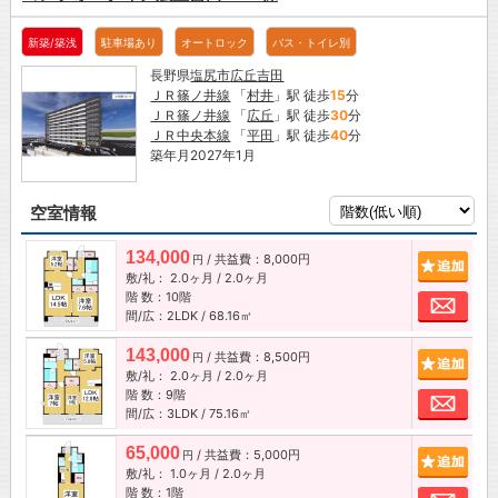
新築/築浅
駐車場あり
オートロック
バス・トイレ別
長野県
塩尻市
広丘吉田
ＪＲ篠ノ井線
「
村井
」駅 徒歩
15
分
ＪＲ篠ノ井線
「
広丘
」駅 徒歩
30
分
ＪＲ中央本線
「
平田
」駅 徒歩
40
分
築年月2027年1月
空室情報
134,000
/ 共益費：8,000円
追加
円
敷/礼：
2.0ヶ月
/
2.0ヶ月
階 数：10階
お問
間/広：2LDK / 68.16㎡
143,000
/ 共益費：8,500円
追加
円
敷/礼：
2.0ヶ月
/
2.0ヶ月
階 数：9階
お問
間/広：3LDK / 75.16㎡
65,000
/ 共益費：5,000円
追加
円
敷/礼：
1.0ヶ月
/
2.0ヶ月
階 数：1階
お問