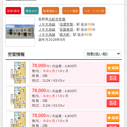
新築/築浅
敷金ゼロ
駐車場あり
ペット相談
バス・トイレ別
長野県
大町市
常盤
ＪＲ大糸線
「
信濃常盤
」駅 徒歩
10
分
ＪＲ大糸線
「
安曇沓掛
」駅 徒歩
35
分
ＪＲ大糸線
「
南大町
」駅 徒歩
42
分
築年月2026年9月
空室情報
78,000
/ 共益費：4,800円
追加
円
敷/礼：
0.0ヶ月
/
1.0ヶ月
階 数：2階
お問
間/広：2LDK / 63.03㎡
78,000
/ 共益費：4,800円
追加
円
敷/礼：
0.0ヶ月
/
1.0ヶ月
階 数：2階
お問
間/広：2LDK / 63.03㎡
78,000
/ 共益費：4,800円
追加
円
敷/礼：
0.0ヶ月
/
1.0ヶ月
階 数：2階
お問