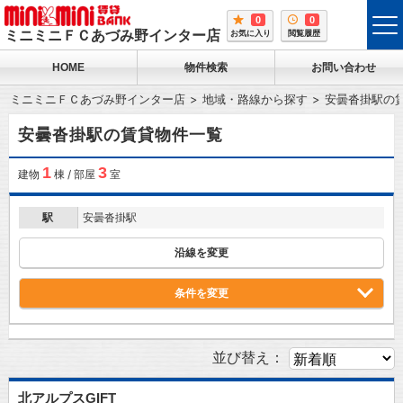
0
0
tog
ミニミニＦＣあづみ野インター店
お気に入り
閲覧履歴
me
HOME
物件検索
お問い合わせ
ミニミニＦＣあづみ野インター店
地域・路線から探す
安曇沓掛駅の
安曇沓掛駅の賃貸物件一覧
1
3
建物
棟 / 部屋
室
駅
安曇沓掛駅
沿線を変更
条件を変更
並び替え：
北アルプスGIFT