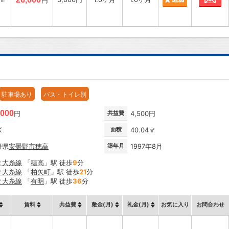
円
駐車場あり
バス・トイレ別
,000
円
共益費
4,500円
K
面積
40.04㎡
野県
安曇野市
穂高
築年月
1997年8月
Ｒ大糸線
「
穂高
」駅 徒歩
9
分
Ｒ大糸線
「
柏矢町
」駅 徒歩
21
分
Ｒ大糸線
「
有明
」駅 徒歩
36
分
賃料
共益費
敷金(月)
礼金(月)
お気に入り
お問合わせ