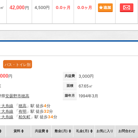
お
4㎡
42,000
4,500円
0.0ヶ月
0.0ヶ月
円
バス・トイレ別
,000
円
共益費
3,000円
K
面積
67.65㎡
野県
安曇野市
穂高
築年月
1994年3月
Ｒ大糸線
「
穂高
」駅 徒歩
4
分
Ｒ大糸線
「
有明
」駅 徒歩
32
分
Ｒ大糸線
「
柏矢町
」駅 徒歩
34
分
賃料
共益費
敷金(月)
礼金(月)
お気に入り
お問合わせ