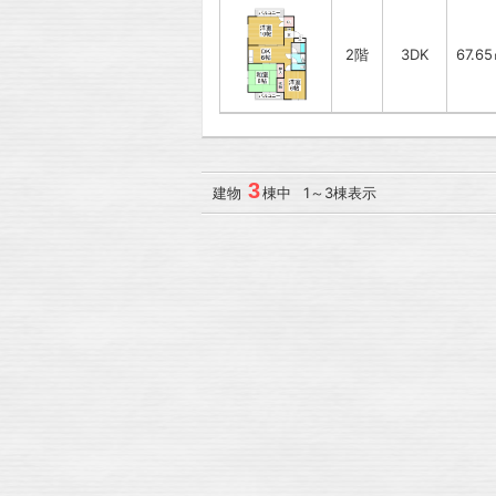
2階
3DK
67.6
3
建物
棟中 1～3棟表示