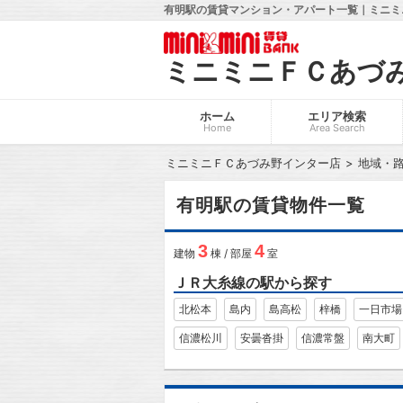
有明駅の賃貸マンション・アパート一覧｜ミニミ
ミニミニＦＣあづ
ホーム
エリア検索
Home
Area Search
ミニミニＦＣあづみ野インター店
地域・
有明駅の賃貸物件一覧
3
4
建物
棟 / 部屋
室
ＪＲ大糸線の駅から探す
北松本
島内
島高松
梓橋
一日市場
信濃松川
安曇沓掛
信濃常盤
南大町