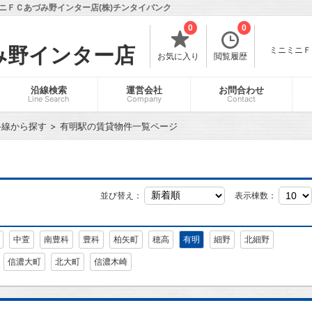
ニＦＣあづみ野インター店(株)チンタイバンク
0
0
み野インター店
ミニミニＦＣ
お気に入り
閲覧履歴
沿線検索
運営会社
お問合わせ
Line Search
Company
Contact
路線から探す
有明駅の賃貸物件一覧ページ
並び替え：
表示棟数：
中萱
南豊科
豊科
柏矢町
穂高
有明
細野
北細野
信濃大町
北大町
信濃木崎