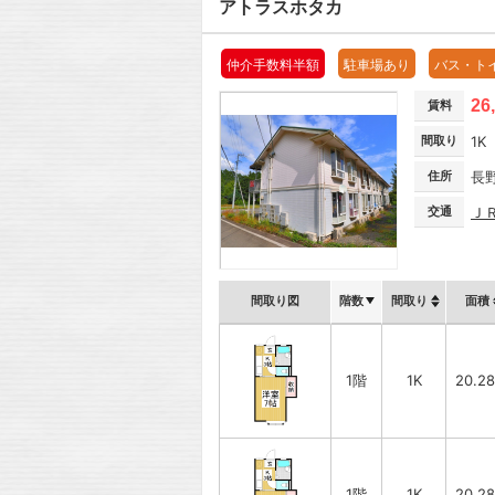
アトラスホタカ
仲介手数料半額
駐車場あり
バス・ト
26
賃料
間取り
1K
住所
長
交通
Ｊ
間取り図
階数
間取り
面積
1階
1K
20.2
1階
1K
20.2