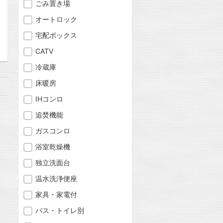
ごみ置き場
オートロック
問合わせ
宅配ボックス
CATV
冷蔵庫
床暖房
IHコンロ
追焚機能
ガスコンロ
浴室乾燥機
独立洗面台
温水洗浄便座
家具・家電付
バス・トイレ別