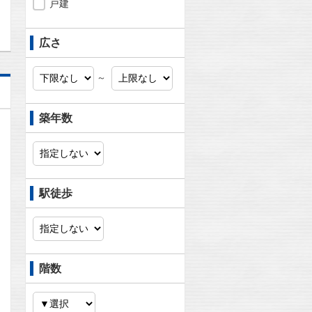
戸建
広さ
～
築年数
駅徒歩
階数