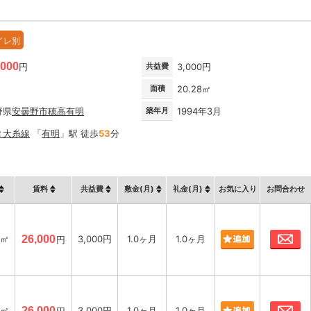
イレ別
,000
円
共益費
3,000円
面積
20.28㎡
野県
安曇野市
穂高有明
築年月
1994年3月
Ｒ大糸線
「
有明
」駅 徒歩
53
分
賃料
共益費
敷金(月)
礼金(月)
お気に入り
お問合わせ
お
8㎡
26,000
3,000円
1.0ヶ月
1.0ヶ月
円
お
8㎡
26,000
3,000円
1.0ヶ月
1.0ヶ月