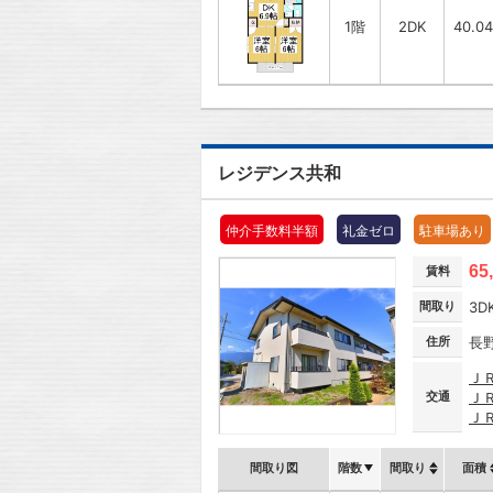
1階
2DK
40.0
レジデンス共和
仲介手数料半額
礼金ゼロ
駐車場あり
65
賃料
間取り
3D
住所
長
Ｊ
交通
Ｊ
Ｊ
間取り図
階数
間取り
面積