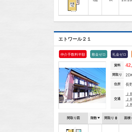
エトワール２１
仲介手数料半額
敷金ゼロ
礼金ゼロ
42
賃料
間取り
2D
住所
長
Ｊ
交通
Ｊ
Ｊ
間取り図
階数
間取り
面積