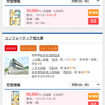
空室情報
34,000
/ 共益費：3,000円
追加
円
敷/礼：
1.0ヶ月
/
0.0ヶ月
階 数：3階
お問
間/広：1K / 19㎡
コンフォーティア信大東
新築/築浅
オートロック
バス・トイレ別
長野県
松本市
浅間温泉
ＪＲ篠ノ井線
「
松本
」駅 バス
22
分 「松本第一高校」
停歩
3
分
ＪＲ大糸線
「
北松本
」駅 徒歩
57
分
松本電気鉄道上高地線
「
西松本
」駅 徒歩
67
分
築年月2024年3月
空室情報
60,000
/ 共益費：5,000円
追加
円
敷/礼：
1.0ヶ月
/
1.0ヶ月
階 数：1階
お問