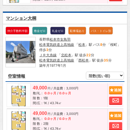
マンション大桐
仲介手数料半額
敷金ゼロ
礼金ゼロ
駐車場あり
バス・トイレ別
長野県
松本市
女鳥羽
松本電気鉄道上高地線
「
松本
」駅 バス
8
分 「桜町」
停歩
3
分
ＪＲ大糸線
「
北松本
」駅 徒歩
22
分
松本電気鉄道上高地線
「
西松本
」駅 徒歩
35
分
築年月1977年1月
空室情報
49,000
/ 共益費：3,000円
追加
円
敷/礼：
0.0ヶ月
/
0.0ヶ月
階 数：1階
お問
間/広：1K / 43.74㎡
49,000
/ 共益費：3,000円
追加
円
敷/礼：
0.0ヶ月
/
0.0ヶ月
階 数：2階
お問
間/広：1K / 43.74㎡