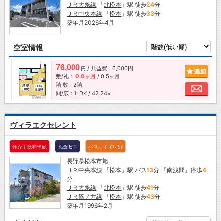
ＪＲ大糸線
「
北松本
」駅 徒歩
24
分
ＪＲ中央本線
「
松本
」駅 徒歩
33
分
築年月2026年4月
空室情報
76,000
/ 共益費：6,000円
追加
円
敷/礼：
0.0ヶ月
/
0.5ヶ月
階 数：2階
お問
間/広：1LDK / 42.24㎡
ヴィラエクセレント
仲介手数料半額
礼金ゼロ
バス・トイレ別
長野県
松本市
旭
ＪＲ中央本線
「
松本
」駅 バス
13
分 「南浅間」停歩
4
分
ＪＲ大糸線
「
北松本
」駅 徒歩
41
分
ＪＲ篠ノ井線
「
松本
」駅 徒歩
43
分
築年月1996年2月