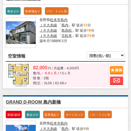
敷金ゼロ
駐車場あり
バス・トイレ別
長野県
松本市
島内
ＪＲ大糸線
「
島内
」駅 徒歩
12
分
ＪＲ大糸線
「
島高松
」駅 徒歩
19
分
ＪＲ大糸線
「
北松本
」駅 徒歩
25
分
築年月1988年3月
空室情報
82,000
/ 共益費：4,000円
追加
円
敷/礼：
0.0ヶ月
/
1.0ヶ月
階 数：2階
お問
間/広：3LDK / 62.68㎡
GRAND D-ROOM 島内新橋
新築/築浅
敷金ゼロ
駐車場あり
オートロック
バス・トイレ別
長野県
松本市
島内
ＪＲ大糸線
「
島内
」駅 徒歩
9
分