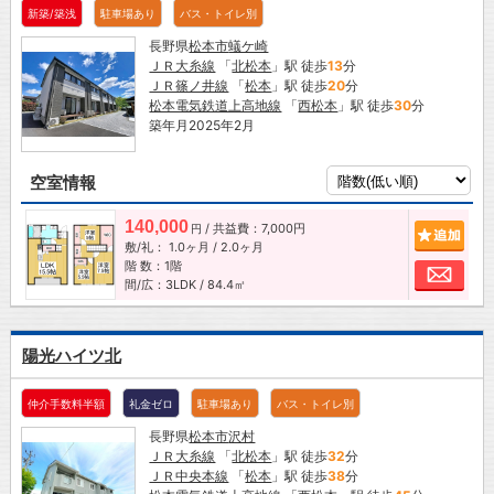
新築/築浅
駐車場あり
バス・トイレ別
長野県
松本市
蟻ケ崎
ＪＲ大糸線
「
北松本
」駅 徒歩
13
分
ＪＲ篠ノ井線
「
松本
」駅 徒歩
20
分
松本電気鉄道上高地線
「
西松本
」駅 徒歩
30
分
築年月2025年2月
空室情報
140,000
/ 共益費：7,000円
追加
円
敷/礼：
1.0ヶ月
/
2.0ヶ月
階 数：1階
お問
間/広：3LDK / 84.4㎡
陽光ハイツ北
仲介手数料半額
礼金ゼロ
駐車場あり
バス・トイレ別
長野県
松本市
沢村
ＪＲ大糸線
「
北松本
」駅 徒歩
32
分
ＪＲ中央本線
「
松本
」駅 徒歩
38
分