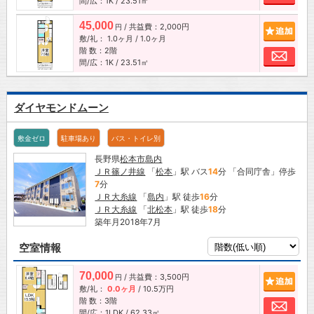
間/広：1K / 23.51㎡
45,000
/ 共益費：2,000円
追加
円
敷/礼：
1.0ヶ月
/
1.0ヶ月
階 数：2階
お問
間/広：1K / 23.51㎡
ダイヤモンドムーン
敷金ゼロ
駐車場あり
バス・トイレ別
長野県
松本市
島内
ＪＲ篠ノ井線
「
松本
」駅 バス
14
分 「合同庁舎」停歩
7
分
ＪＲ大糸線
「
島内
」駅 徒歩
16
分
ＪＲ大糸線
「
北松本
」駅 徒歩
18
分
築年月2018年7月
空室情報
70,000
/ 共益費：3,500円
追加
円
敷/礼：
0.0ヶ月
/
10.5万円
階 数：3階
お問
間/広：1LDK / 62.33㎡