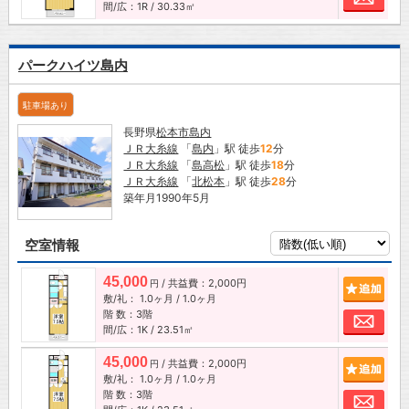
間/広：1R / 30.33㎡
パークハイツ島内
駐車場あり
長野県
松本市
島内
ＪＲ大糸線
「
島内
」駅 徒歩
12
分
ＪＲ大糸線
「
島高松
」駅 徒歩
18
分
ＪＲ大糸線
「
北松本
」駅 徒歩
28
分
築年月1990年5月
空室情報
45,000
/ 共益費：2,000円
追加
円
敷/礼：
1.0ヶ月
/
1.0ヶ月
階 数：3階
お問
間/広：1K / 23.51㎡
45,000
/ 共益費：2,000円
追加
円
敷/礼：
1.0ヶ月
/
1.0ヶ月
階 数：3階
お問