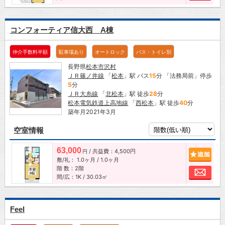
コンフォーティア信大西 A棟
仲介手数料半額
駐車場あり
オートロック
バス・トイレ別
長野県
松本市
沢村
ＪＲ篠ノ井線
「
松本
」駅 バス
15
分 「法務局前」停歩
5
分
ＪＲ大糸線
「
北松本
」駅 徒歩
28
分
松本電気鉄道上高地線
「
西松本
」駅 徒歩
40
分
築年月2021年3月
空室情報
63,000
/ 共益費：4,500円
追加
円
敷/礼：
1.0ヶ月
/
1.0ヶ月
階 数：2階
お問
間/広：1K / 30.03㎡
Feel