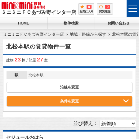
0
0
tog
ミニミニＦＣあづみ野インター店
お気に入り
閲覧履歴
me
HOME
物件検索
お問い合わせ
ミニミニＦＣあづみ野インター店
地域・路線から探す
北松本駅の賃
北松本駅の賃貸物件一覧
23
27
建物
棟 / 部屋
室
駅
北松本駅
沿線を変更
条件を変更
並び替え：
セジュールおはら