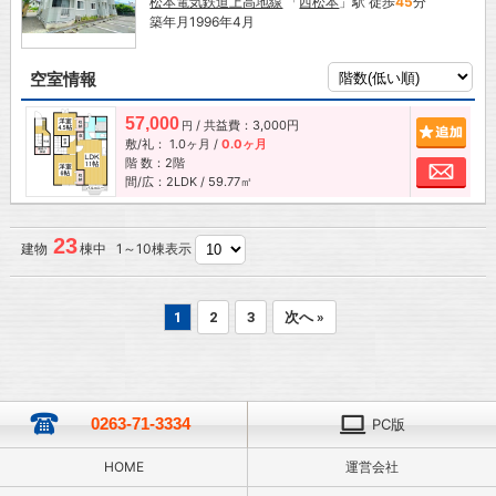
松本電気鉄道上高地線
「
西松本
」駅 徒歩
45
分
築年月1996年4月
空室情報
57,000
/ 共益費：3,000円
追加
円
敷/礼：
1.0ヶ月
/
0.0ヶ月
階 数：2階
お問
間/広：2LDK / 59.77㎡
23
建物
棟中 1～10棟表示
1
2
3
次へ »
0263-71-3334
PC版
HOME
運営会社