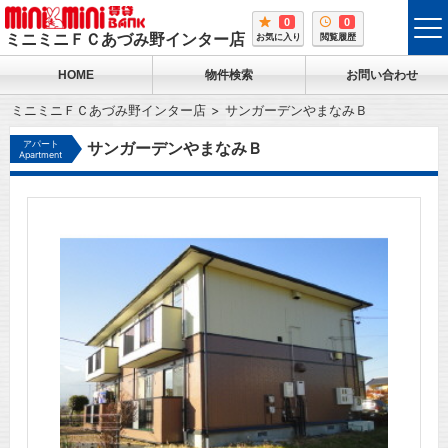
0
0
tog
ミニミニＦＣあづみ野インター店
お気に入り
閲覧履歴
me
HOME
物件検索
お問い合わせ
ミニミニＦＣあづみ野インター店
サンガーデンやまなみＢ
アパート
サンガーデンやまなみＢ
Apartment