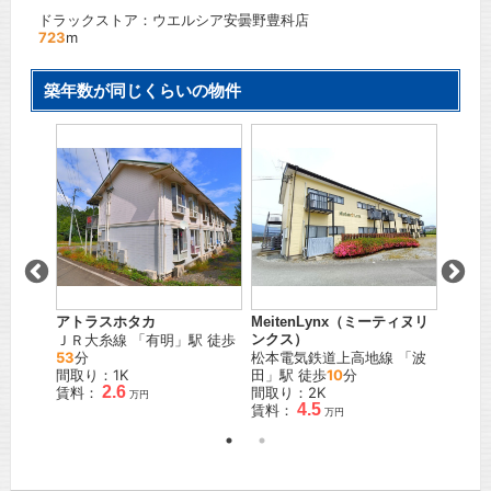
ドラックストア：ウエルシア安曇野豊科店
723
m
築年数が同じくらいの物件
アトラスホタカ
MeitenLynx（ミーティヌリ
クリム
」駅 徒
ＪＲ大糸線
「
有明
」駅 徒歩
ンクス）
ＪＲ大
53
分
松本電気鉄道上高地線
「
波
歩
19
間取り：1K
田
」駅 徒歩
10
分
間取り
2.6
賃料：
間取り：2K
賃料：
万円
4.5
賃料：
万円