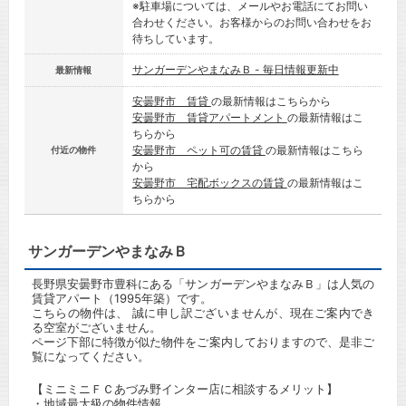
※駐車場については、メールやお電話にてお問い
合わせください。お客様からのお問い合わせをお
待ちしています。
サンガーデンやまなみＢ - 毎日情報更新中
最新情報
安曇野市 賃貸
の最新情報はこちらから
安曇野市 賃貸アパートメント
の最新情報はこ
ちらから
安曇野市 ペット可の賃貸
の最新情報はこちら
付近の物件
から
安曇野市 宅配ボックスの賃貸
の最新情報はこ
ちらから
サンガーデンやまなみＢ
長野県安曇野市豊科にある「サンガーデンやまなみＢ」は人気の
賃貸アパート（1995年築）です。
こちらの物件は、 誠に申し訳ございませんが、現在ご案内でき
る空室がございません。
ページ下部に特徴が似た物件をご案内しておりますので、是非ご
覧になってください。
【ミニミニＦＣあづみ野インター店に相談するメリット】
・地域最大級の物件情報