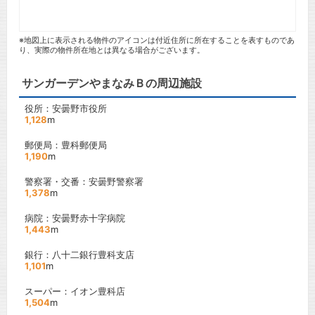
※地図上に表示される物件のアイコンは付近住所に所在することを表すものであ
り、実際の物件所在地とは異なる場合がございます。
サンガーデンやまなみＢの周辺施設
役所：安曇野市役所
1,128
m
郵便局：豊科郵便局
1,190
m
警察署・交番：安曇野警察署
1,378
m
病院：安曇野赤十字病院
1,443
m
銀行：八十二銀行豊科支店
1,101
m
スーパー：イオン豊科店
1,504
m