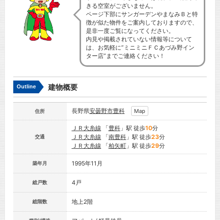
きる空室がございません。
ページ下部にサンガーデンやまなみＢと特
徴が似た物件をご案内しておりますので、
是非一度ご覧になってください。
内見や掲載されていない情報等について
は、お気軽に”ミニミニＦＣあづみ野イン
ター店”までご連絡ください！
建物概要
Outline
長野県
安曇野市
豊科
Map
住所
ＪＲ大糸線
「
豊科
」駅 徒歩
10
分
ＪＲ大糸線
「
南豊科
」駅 徒歩
23
分
交通
ＪＲ大糸線
「
柏矢町
」駅 徒歩
29
分
1995年11月
築年月
4戸
総戸数
地上2階
総階数