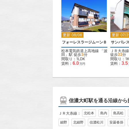
2
更新 08/06
更新 07/2
フォーレスラージムーンＢ
サンパレス
松本電気鉄道上高地線
「
波
ＪＲ大糸線
田
」駅 徒歩
3
分
徒歩
22
分
間取り：1LDK
間取り：1
6.0
3.5
賃料：
賃料：
万円
信濃大町駅を通る沿線から
ＪＲ大糸線：
北松本
島内
島高松
細野
北細野
信濃松川
安曇沓掛