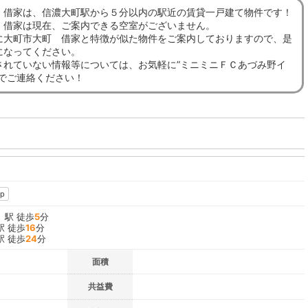
 借家は、信濃大町駅から５分以内の駅近の賃貸一戸建て物件です！
 借家は現在、ご案内できる空室がございません。
に大町市大町 借家と特徴が似た物件をご案内しておりますので、是
になってください。
されていない情報等については、お気軽に”ミニミニＦＣあづみ野イ
までご連絡ください！
p
」駅 徒歩
5
分
駅 徒歩
16
分
駅 徒歩
24
分
面積
共益費