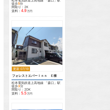
松本電気鉄道上高地線
「
森口
」駅
徒歩
5
分
間取り：2K
4.9
賃料：
万円
2
更新 07/19
フォレストエバーＩｎｎ Ｅ棟
松本電気鉄道上高地線
「
森口
」駅
徒歩
3
分
間取り：2DK
5.5
賃料：
万円