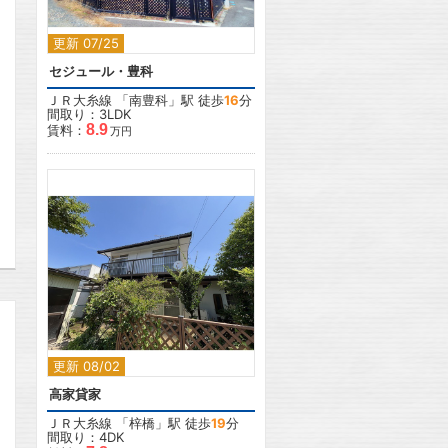
更新 07/25
セジュール・豊科
ＪＲ大糸線
「
南豊科
」駅 徒歩
16
分
間取り：3LDK
8.9
賃料：
万円
2
更新 08/02
高家貸家
ＪＲ大糸線
「
梓橋
」駅 徒歩
19
分
間取り：4DK