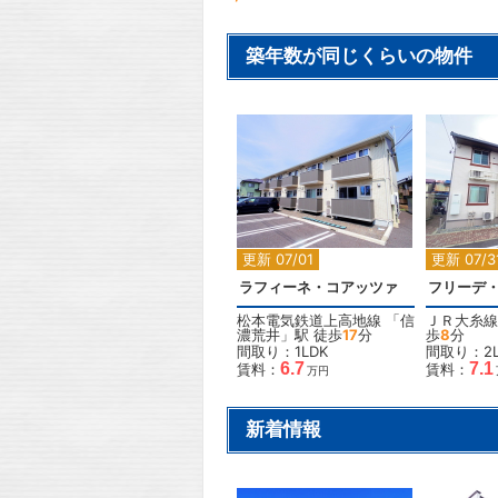
築年数が同じくらいの物件
2
更新 07/01
更新 07/3
ラフィーネ・コアッツァ
フリーデ
松本電気鉄道上高地線
「
信
ＪＲ大糸線
濃荒井
」駅 徒歩
17
分
歩
8
分
間取り：1LDK
間取り：2L
6.7
7.1
賃料：
賃料：
万円
新着情報