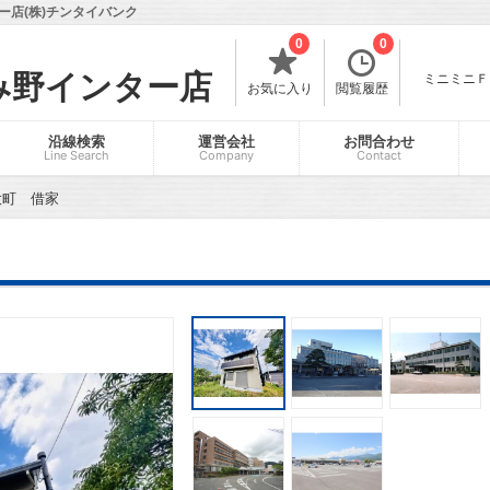
店(株)チンタイバンク
0
0
み野インター店
ミニミニＦＣ
お気に入り
閲覧履歴
沿線検索
運営会社
お問合わせ
Line Search
Company
Contact
大町 借家