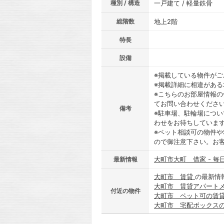
種別 / 構造
一戸建て / 軽量鉄骨
総階数
地上2階
特長
設備
※掲載している物件が
※掲載詳細に相違があ
※こちらのお部屋情報
てお問い合わせくださ
備考
※駐車場、駐輪場につ
わせをお待ちしていま
※ペット相談可の物件や
ので御注意下さい。お
大町市大町 借家 - 毎
最新情報
大町市 賃貸
の最新情
大町市 賃貸アパート
付近の物件
大町市 ペット可の賃
大町市 宅配ボックス