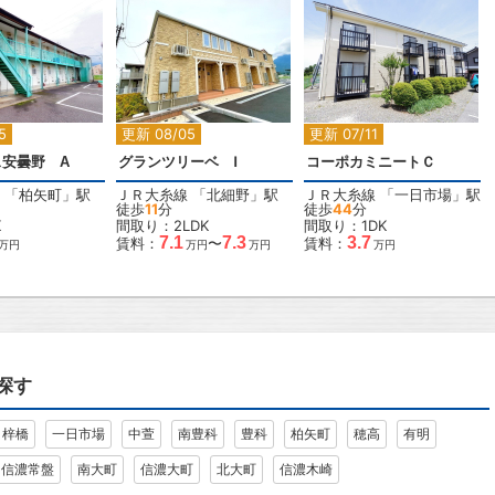
2
2
2
5
更新 08/05
更新 07/11
安曇野 A
グランツリーベ Ⅰ
コーポカミニートＣ
「
柏矢町
」駅
ＪＲ大糸線
「
北細野
」駅
ＪＲ大糸線
「
一日市場
」駅
徒歩
11
分
徒歩
44
分
K
間取り：2LDK
間取り：1DK
7.1
7.3
3.7
賃料：
〜
賃料：
万円
万円
万円
万円
探す
梓橋
一日市場
中萱
南豊科
豊科
柏矢町
穂高
有明
信濃常盤
南大町
信濃大町
北大町
信濃木崎