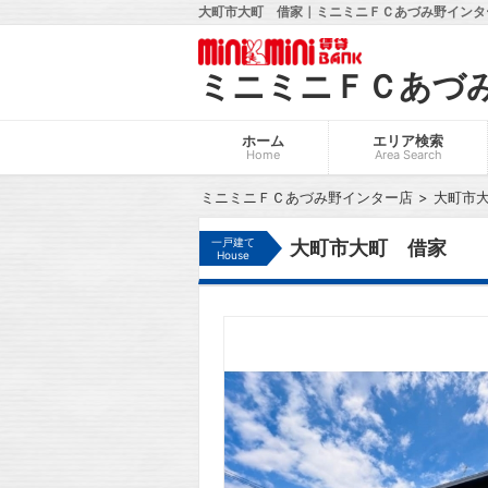
大町市大町 借家｜ミニミニＦＣあづみ野インター
ミニミニＦＣあづ
ホーム
エリア検索
Home
Area Search
ミニミニＦＣあづみ野インター店
大町市
一戸建て
大町市大町 借家
House