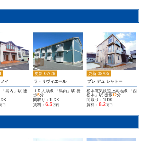
2
2
2
1
更新 07/29
更新 08/05
・ノイ
ラ・リヴィエール
プレ デュ シャトー
「
島内
」駅 徒
ＪＲ大糸線
「
島内
」駅 徒
松本電気鉄道上高地線
「
西
歩
5
分
松本
」駅 徒歩
12
分
DK
間取り：1LDK
間取り：1LDK
6.5
8.2
賃料：
賃料：
万円
万円
万円