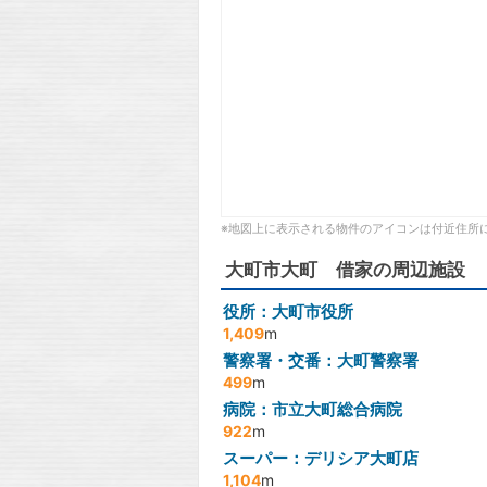
※地図上に表示される物件のアイコンは付近住所
大町市大町 借家の周辺施設
役所：大町市役所
1,409
m
警察署・交番：大町警察署
499
m
病院：市立大町総合病院
922
m
スーパー：デリシア大町店
1,104
m