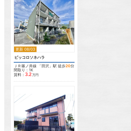
2
更新 08/03
ピッコロソネハラ
ＪＲ篠ノ井線
「
田沢
」駅 徒歩
20
分
間取り：1K
3.2
賃料：
万円
2