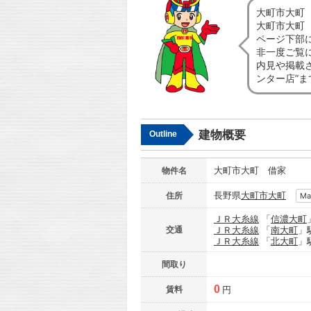
大町市大町
大町市大町
ページ下部
非一度ご覧
内見や掲載
ンター店”
建物概要
Outline
大町市大町 借家
物件名
長野県
大町市
大町
住所
Ma
ＪＲ大糸線
「
信濃大町
交通
ＪＲ大糸線
「
南大町
」
ＪＲ大糸線
「
北大町
」
間取り
0
賃料
円