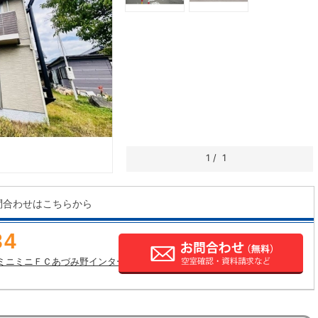
1
/
1
問合わせはこちらから
34
ミニミニＦＣあづみ野インター店の店舗情報