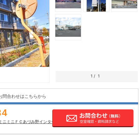
1
/
1
お問合わせはこちらから
34
ミニミニＦＣあづみ野インター店の店舗情報