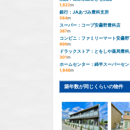
1,622
m
銀行：JAあづみ豊科支所
584
m
スーパー：コープ安曇野豊科店
387
m
コンビニ：ファミリーマート安曇野
899
m
ドラックストア：とをしや薬局豊科
301
m
ホームセンター：綿半スーパーセン
1,848
m
築年数が同じくらいの物件
2