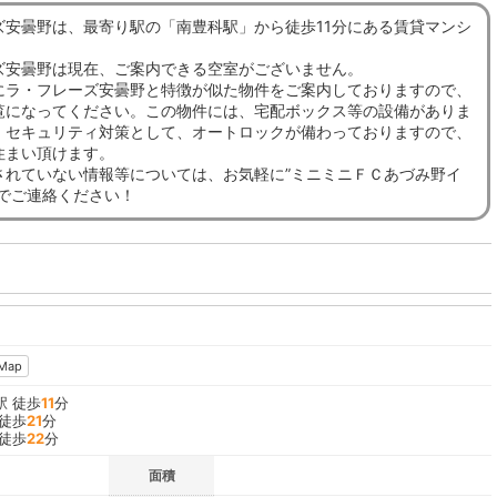
ズ安曇野は、最寄り駅の「南豊科駅」から徒歩11分にある賃貸マンシ
ズ安曇野は現在、ご案内できる空室がございません。
にラ・フレーズ安曇野と特徴が似た物件をご案内しておりますので、
覧になってください。この物件には、宅配ボックス等の設備がありま
、セキュリティ対策として、オートロックが備わっておりますので、
住まい頂けます。
されていない情報等については、お気軽に”ミニミニＦＣあづみ野イ
までご連絡ください！
Map
駅 徒歩
11
分
 徒歩
21
分
 徒歩
22
分
面積