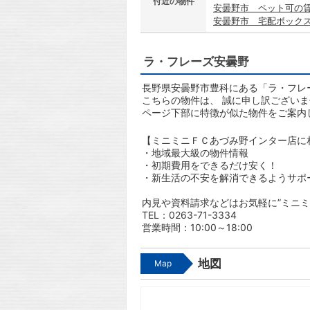
付近の物件
安曇野市 ペット可の
安曇野市 宅配ボック
ラ・フレーズ安曇野
長野県安曇野市豊科にある「ラ・フレ
こちらの物件は、 誠に申し訳ござい
ページ下部に特徴が似た物件をご案内
【ミニミニＦＣあづみ野インター店に
・地域最大級の物件情報
・初期費用をできるだけ安く！
・新生活の不安を解消できるようサポ
内見や資料請求などはお気軽に”ミニミ
TEL：0263-71-3334
営業時間：10:00～18:00
地図
Map