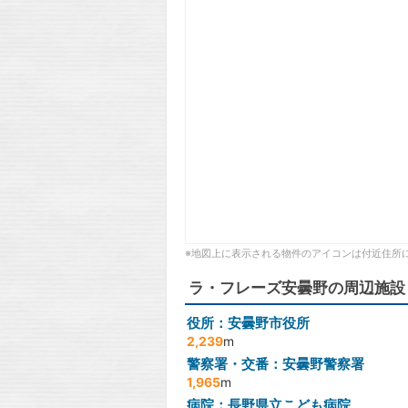
※地図上に表示される物件のアイコンは付近住所
ラ・フレーズ安曇野の周辺施設
役所：安曇野市役所
2,239
m
警察署・交番：安曇野警察署
1,965
m
病院：長野県立こども病院