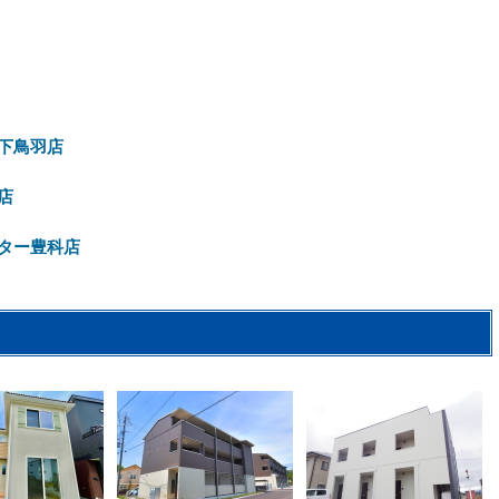
下鳥羽店
店
ター豊科店
2
2
2