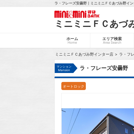
ラ・フレーズ安曇野｜ミニミニＦＣあづみ野インタ
ミニミニＦＣあづ
ホーム
エリア検索
Home
Area Search
ミニミニＦＣあづみ野インター店
ラ・フ
マンション
ラ・フレーズ安曇野
Mansion
オートロック