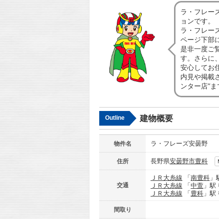
ラ・フレー
ョンです。
ラ・フレー
ページ下部
是非一度ご
す。さらに
安心してお
内見や掲載
ンター店”
建物概要
Outline
ラ・フレーズ安曇野
物件名
長野県
安曇野市
豊科
住所
ＪＲ大糸線
「
南豊科
」
交通
ＪＲ大糸線
「
中萱
」駅
ＪＲ大糸線
「
豊科
」駅
間取り