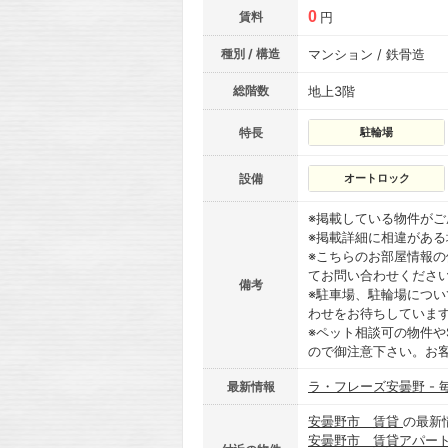
0
賃料
円
種別 / 構造
マンション / 鉄骨造
総階数
地上3階
特長
駐輪場
設備
オートロック
※掲載している物件が
※掲載詳細に相違があ
※こちらのお部屋情報
てお問い合わせくださ
備考
※駐車場、駐輪場につ
わせをお待ちしていま
※ペット相談可の物件や
ので御注意下さい。お
ラ・フレーズ安曇野 -
最新情報
安曇野市 賃貸
の最新
安曇野市 賃貸アパー