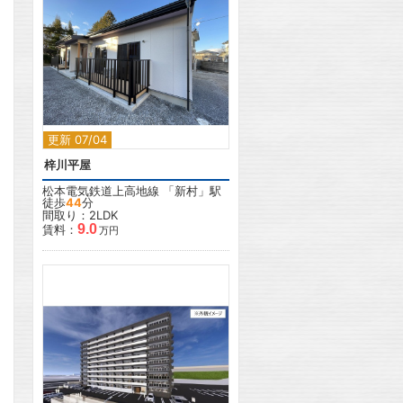
2
更新 07/04
梓川平屋
松本電気鉄道上高地線
「
新村
」駅
徒歩
44
分
間取り：2LDK
9.0
賃料：
万円
2
2