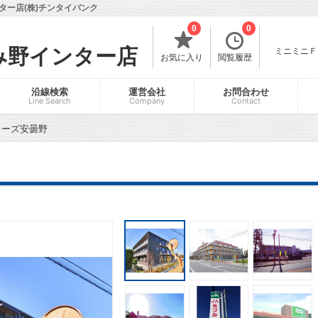
ー店(株)チンタイバンク
0
0
み野インター店
ミニミニＦＣ
お気に入り
閲覧履歴
沿線検索
運営会社
お問合わせ
Line Search
Company
Contact
レーズ安曇野