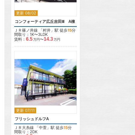
更新 08/02
コンフォーティア広丘吉田Ⅲ A棟
ＪＲ篠ノ井線
「
村井
」駅 徒歩
15
分
間取り：1K〜3LDK
6.5
14.3
賃料：
〜
万円
万円
2
更新 07/11
フリッシュドルフA
ＪＲ大糸線
「
中萱
」駅 徒歩
15
分
間取り：2DK