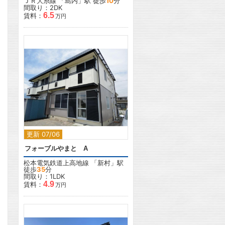
ＪＲ大糸線
「
島内
」駅 徒歩
10
分
間取り：2DK
6.5
賃料：
万円
2
更新 07/06
フォーブルやまと A
松本電気鉄道上高地線
「
新村
」駅
徒歩
35
分
間取り：1LDK
4.9
賃料：
万円