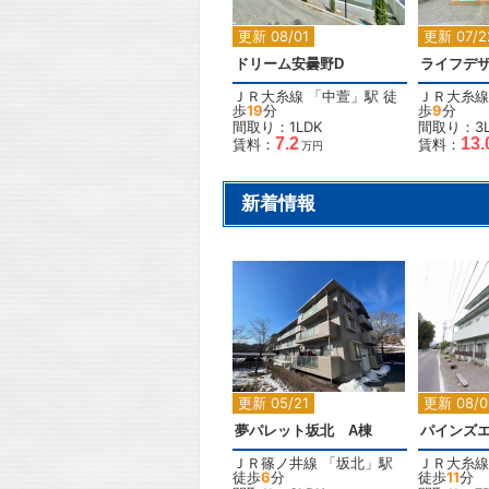
更新 08/01
更新 07/2
ドリーム安曇野D
ライフデザ
ＪＲ大糸線
「
中萱
」駅 徒
ＪＲ大糸線
歩
19
分
歩
9
分
間取り：1LDK
間取り：3L
7.2
13.
賃料：
賃料：
万円
新着情報
2
更新 05/21
更新 08/0
夢パレット坂北 A棟
パインズエ
ＪＲ篠ノ井線
「
坂北
」駅
ＪＲ大糸線
徒歩
6
分
徒歩
11
分