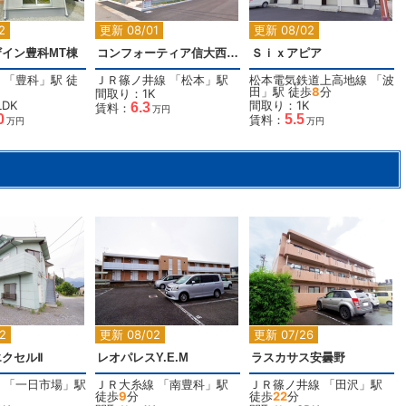
2
更新 08/01
更新 08/02
イン豊科MT棟
コンフォーティア信大西 A棟
Ｓｉｘアピア
「
豊科
」駅 徒
ＪＲ篠ノ井線
「
松本
」駅
松本電気鉄道上高地線
「
波
田
」駅 徒歩
8
分
間取り：1K
DK
間取り：1K
6.3
賃料：
万円
0
5.5
賃料：
万円
万円
2
2
2
2
更新 08/02
更新 07/26
クセルⅡ
レオパレスY.E.M
ラスカサス安曇野
「
一日市場
」駅
ＪＲ大糸線
「
南豊科
」駅
ＪＲ篠ノ井線
「
田沢
」駅
徒歩
9
分
徒歩
22
分