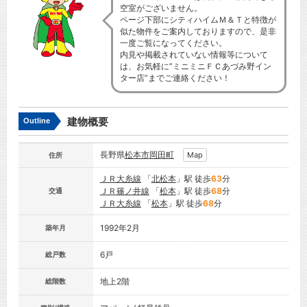
空室がございません。
ページ下部にシティハイムＭ＆Ｔと特徴が
似た物件をご案内しておりますので、是非
一度ご覧になってください。
内見や掲載されていない情報等について
は、お気軽に”ミニミニＦＣあづみ野イン
ター店”までご連絡ください！
建物概要
Outline
長野県
松本市
岡田町
Map
住所
ＪＲ大糸線
「
北松本
」駅 徒歩
63
分
ＪＲ篠ノ井線
「
松本
」駅 徒歩
68
分
交通
ＪＲ大糸線
「
松本
」駅 徒歩
68
分
1992年2月
築年月
6戸
総戸数
地上2階
総階数