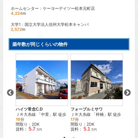
ホームセンター：ケーヨーデイツー松本元町店
4,224
m
大学1：国立大学法人信州大学松本キャンパ
2,572
m
築年数が同じくらいの物件
ハイツ常念C.D
フォーブルミサワ
メゾン
駅 徒歩
ＪＲ大糸線
「
中萱
」駅 徒歩
ＪＲ大糸線
「
梓橋
」駅 徒歩
ＪＲ中
16
分
17
分
間取り
間取り：2DK
間取り：2DK
賃料：
5.7
5.1
賃料：
賃料：
万円
万円