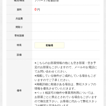
アパート/ 軽量鉄骨
種別/構造
0
円
賃料
共益費
間取り
専有面積
特長
駐輪場
設備
※こちらのお部屋情報の他にも空き部屋・空き予
定のお部屋もございますので、メールやお電話に
てお問い合わせください。
※掲載している物件がご成約している場合もござ
いますのでご了承ください。
※掲載詳細に相違がある場合は、弊社スタッフの
情報を優先させていただきます。
備考
※ペット相談可の物件や事業用利用については、
お部屋ごとに禁止とされている場合もございます
ので御注意下さい。お客様に代わって弊社スタッ
フが確認と交渉を行います。