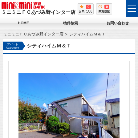
0
0
tog
ミニミニＦＣあづみ野インター店
お気に入り
閲覧履歴
me
HOME
物件検索
お問い合わせ
ミニミニＦＣあづみ野インター店
シティハイムＭ＆Ｔ
アパート
シティハイムＭ＆Ｔ
Apartment