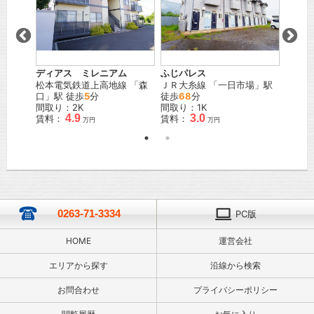
ディアス ミレニアム
ふじパレス
コーポ
場
」駅
松本電気鉄道上高地線
「
森
ＪＲ大糸線
「
一日市場
」駅
ＪＲ大
口
」駅 徒歩
5
分
徒歩
68
分
徒歩
2
間取り：2K
間取り：1K
間取り
4.9
3.0
賃料：
賃料：
賃料：
万円
万円
0263-71-3334
PC版
HOME
運営会社
エリアから探す
沿線から検索
お問合わせ
プライバシーポリシー