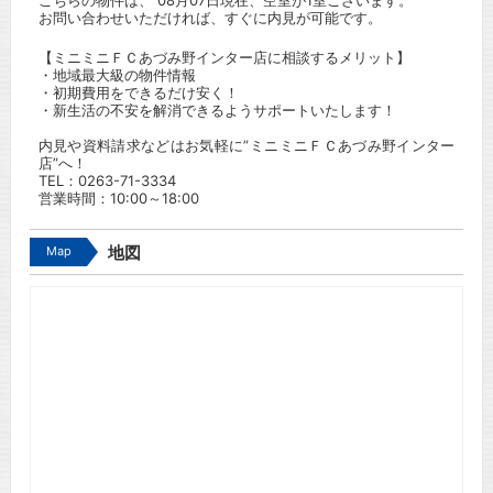
こちらの物件は、 08月07日現在、空室が1室ございます。
お問い合わせいただければ、すぐに内見が可能です。
【ミニミニＦＣあづみ野インター店に相談するメリット】
・地域最大級の物件情報
・初期費用をできるだけ安く！
・新生活の不安を解消できるようサポートいたします！
内見や資料請求などはお気軽に”ミニミニＦＣあづみ野インター
店”へ！
TEL：
0263-71-3334
営業時間：10:00～18:00
Map
地図