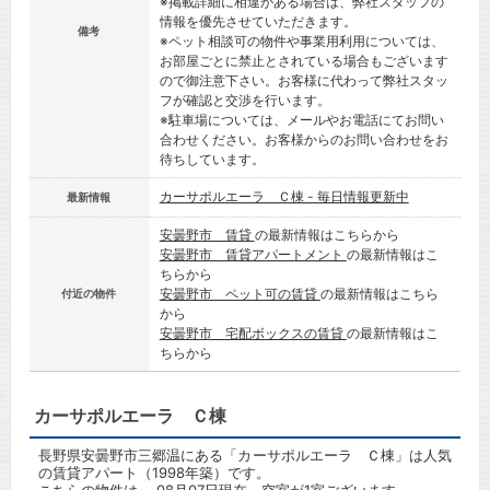
※掲載詳細に相違がある場合は、弊社スタッフの
情報を優先させていただきます。
備考
※ペット相談可の物件や事業用利用については、
お部屋ごとに禁止とされている場合もございます
ので御注意下さい。お客様に代わって弊社スタッ
フが確認と交渉を行います。
※駐車場については、メールやお電話にてお問い
合わせください。お客様からのお問い合わせをお
待ちしています。
カーサポルエーラ Ｃ棟 - 毎日情報更新中
最新情報
安曇野市 賃貸
の最新情報はこちらから
安曇野市 賃貸アパートメント
の最新情報はこ
ちらから
安曇野市 ペット可の賃貸
の最新情報はこちら
付近の物件
から
安曇野市 宅配ボックスの賃貸
の最新情報はこ
ちらから
カーサポルエーラ Ｃ棟
長野県安曇野市三郷温にある「カーサポルエーラ Ｃ棟」は人気
の賃貸アパート（1998年築）です。