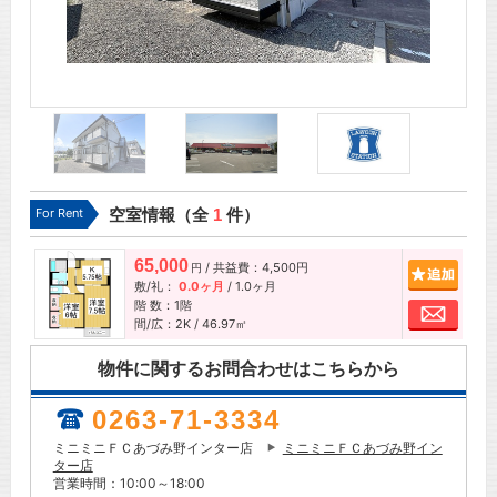
For Rent
空室情報（全
1
件）
65,000
/ 共益費：4,500円
追加
円
敷/礼：
0.0ヶ月
/
1.0ヶ月
階 数：1階
お問
間/広：2K / 46.97㎡
物件に関するお問合わせはこちらから
0263-71-3334
ミニミニＦＣあづみ野インター店
ミニミニＦＣあづみ野イン
ター店
営業時間：10:00～18:00