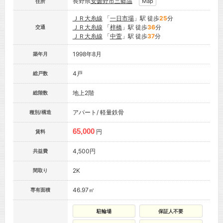
長野県
安曇野市
三郷温
Map
住所
ＪＲ大糸線
「
一日市場
」駅 徒歩
25
分
ＪＲ大糸線
「
梓橋
」駅 徒歩
36
分
交通
ＪＲ大糸線
「
中萱
」駅 徒歩
37
分
1998年8月
築年月
4戸
総戸数
地上2階
総階数
アパート/ 軽量鉄骨
種別/構造
65,000
円
賃料
4,500円
共益費
2K
間取り
46.97㎡
専有面積
駐輪場
保証人不要