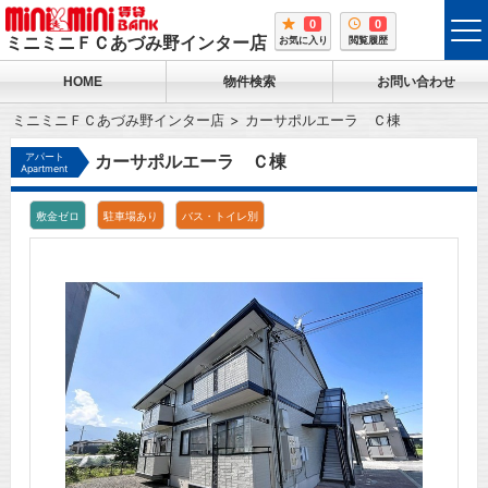
0
0
tog
ミニミニＦＣあづみ野インター店
お気に入り
閲覧履歴
me
HOME
物件検索
お問い合わせ
ミニミニＦＣあづみ野インター店
カーサポルエーラ Ｃ棟
アパート
カーサポルエーラ Ｃ棟
Apartment
敷金ゼロ
駐車場あり
バス・トイレ別