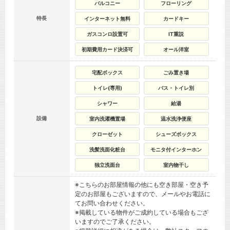
バルコニー
フローリング
特長
インターネット無料
カードキー
ガスコンロ設置可
IT重説
初期費用カード決済可
オール洋室
宅配ボックス
ごみ置き場
トイレ(専用)
バス・トイレ別
シャワー
給湯
設備
室内洗濯機置場
温水洗浄便座
クローゼット
シューズボックス
洗髪洗面化粧台
モニタ付インターホン
独立洗面台
室内物干し
※こちらのお部屋情報の他にも空き部屋・空き予
定のお部屋もございますので、メールやお電話に
てお問い合わせください。
※掲載している物件がご成約している場合もござ
いますのでご了承ください。