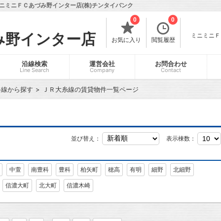
ニミニＦＣあづみ野インター店(株)チンタイバンク
0
0
み野インター店
ミニミニＦＣ
お気に入り
閲覧履歴
沿線検索
運営会社
お問合わせ
Line Search
Company
Contact
路線から探す
ＪＲ大糸線の賃貸物件一覧ページ
並び替え：
表示棟数：
中萱
南豊科
豊科
柏矢町
穂高
有明
細野
北細野
信濃大町
北大町
信濃木崎