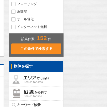
フローリング
角部屋
オール電化
インターネット無料
152
問合わせ
該当件数
件
物件を探す
Search for area
Search for line
キーワード検索