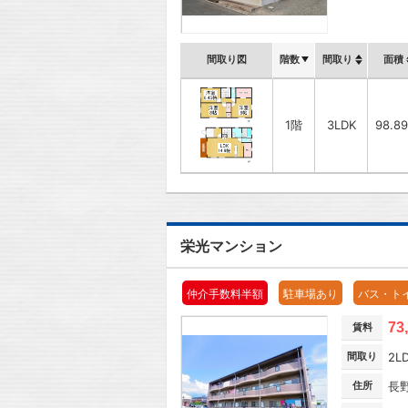
間取り図
階数
間取り
面積
1階
3LDK
98.8
栄光マンション
仲介手数料半額
駐車場あり
バス・ト
73
賃料
間取り
2L
住所
長