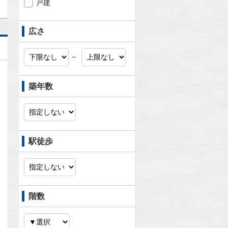
戸建
広さ
～
築年数
駅徒歩
階数
問合わせ