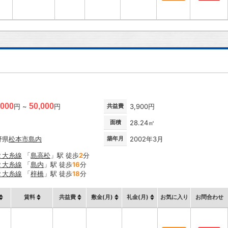
,000
50,000
円 ~
円
共益費
3,900円
面積
28.24㎡
野県
松本市
島内
築年月
2002年3月
Ｒ大糸線
「
島高松
」駅 徒歩
2
分
Ｒ大糸線
「
島内
」駅 徒歩
16
分
Ｒ大糸線
「
梓橋
」駅 徒歩
18
分
賃料
共益費
敷金(月)
礼金(月)
お気に入り
お問合わせ