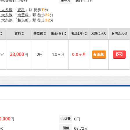
野県
安曇野市
豊科
築年月
1991年11月
Ｒ大糸線
「
豊科
」駅 徒歩
11
分
Ｒ大糸線
「
南豊科
」駅 徒歩
22
分
Ｒ大糸線
「
柏矢町
」駅 徒歩
32
分
賃料
共益費
敷金(月)
礼金(月)
お気に入り
お問合わせ
お
6㎡
33,000
0円
1.0ヶ月
0.0ヶ月
円
0,000
円
共益費
0円
DK
面積
68.72㎡