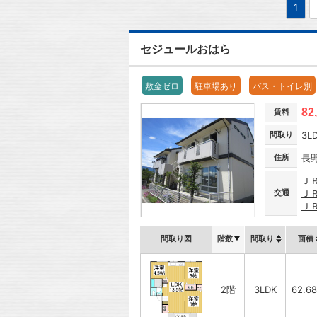
1
セジュールおはら
敷金ゼロ
駐車場あり
バス・トイレ別
82
賃料
間取り
3L
住所
長
Ｊ
交通
Ｊ
Ｊ
間取り図
階数
間取り
面積
2階
3LDK
62.6