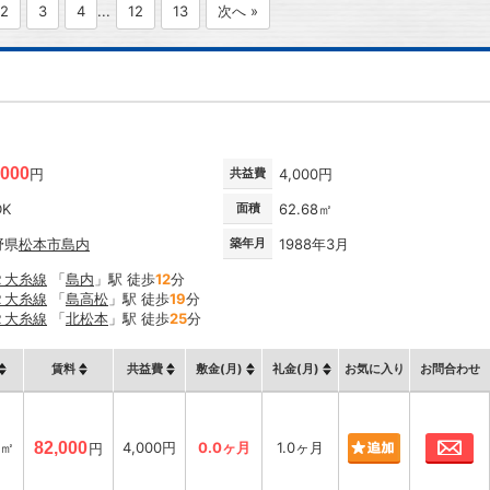
2
3
4
...
12
13
次へ »
,000
円
共益費
4,000円
DK
面積
62.68㎡
野県
松本市
島内
築年月
1988年3月
Ｒ大糸線
「
島内
」駅 徒歩
12
分
Ｒ大糸線
「
島高松
」駅 徒歩
19
分
Ｒ大糸線
「
北松本
」駅 徒歩
25
分
賃料
共益費
敷金(月)
礼金(月)
お気に入り
お問合わせ
お
8㎡
82,000
4,000円
0.0ヶ月
1.0ヶ月
円