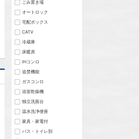
問合わせ
ごみ置き場
オートロック
宅配ボックス
CATV
問合わせ
冷蔵庫
床暖房
IHコンロ
追焚機能
ガスコンロ
浴室乾燥機
独立洗面台
温水洗浄便座
家具・家電付
バス・トイレ別