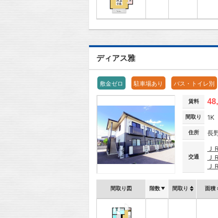
ディアス雅
敷金ゼロ
駐車場あり
バス・トイレ別
48
賃料
間取り
1K
住所
長
Ｊ
交通
Ｊ
Ｊ
間取り図
階数
間取り
面積