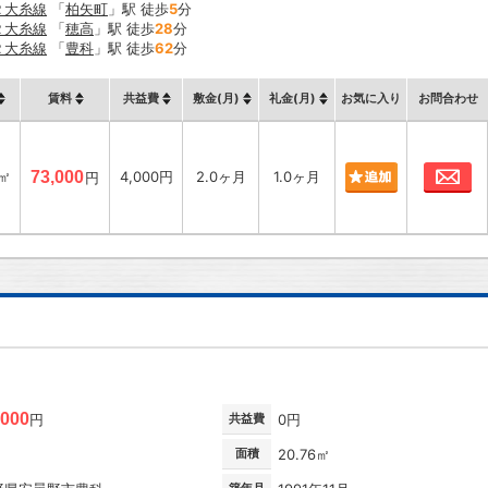
Ｒ大糸線
「
柏矢町
」駅 徒歩
5
分
Ｒ大糸線
「
穂高
」駅 徒歩
28
分
Ｒ大糸線
「
豊科
」駅 徒歩
62
分
賃料
共益費
敷金(月)
礼金(月)
お気に入り
お問合わせ
お
8㎡
73,000
4,000円
2.0ヶ月
1.0ヶ月
円
,000
円
共益費
0円
面積
20.76㎡