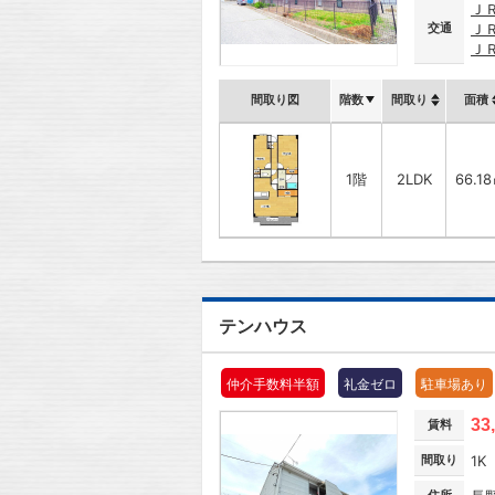
Ｊ
交通
Ｊ
Ｊ
間取り図
階数
間取り
面積
1階
2LDK
66.1
テンハウス
仲介手数料半額
礼金ゼロ
駐車場あり
33
賃料
間取り
1K