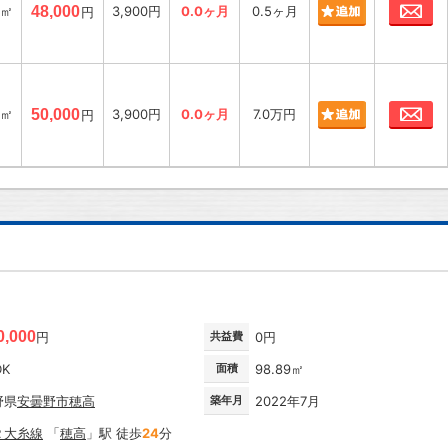
お
4㎡
48,000
3,900円
0.0ヶ月
0.5ヶ月
円
お
4㎡
50,000
3,900円
0.0ヶ月
7.0万円
円
0,000
円
共益費
0円
DK
面積
98.89㎡
野県
安曇野市
穂高
築年月
2022年7月
Ｒ大糸線
「
穂高
」駅 徒歩
24
分