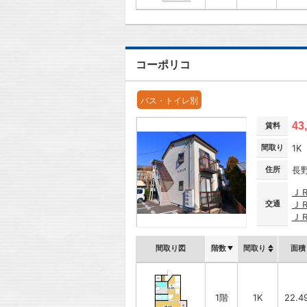
コーポリコ
バス・トイレ別
43
賃料
間取り
1K
住所
長
Ｊ
交通
Ｊ
Ｊ
間取り図
階数
間取り
面積
1階
1K
22.4