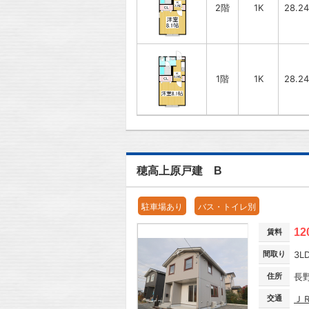
2階
1K
28.2
1階
1K
28.2
穂高上原戸建 B
駐車場あり
バス・トイレ別
12
賃料
間取り
3L
住所
長
交通
Ｊ