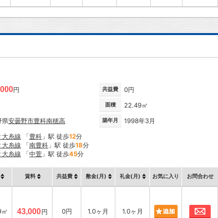
,000
円
共益費
0円
面積
22.49㎡
野県
安曇野市
豊科南穂高
築年月
1998年3月
Ｒ大糸線
「
豊科
」駅 徒歩
12
分
Ｒ大糸線
「
南豊科
」駅 徒歩
18
分
Ｒ大糸線
「
中萱
」駅 徒歩
45
分
賃料
共益費
敷金(月)
礼金(月)
お気に入り
お問合わせ
お
9㎡
43,000
0円
1.0ヶ月
1.0ヶ月
円