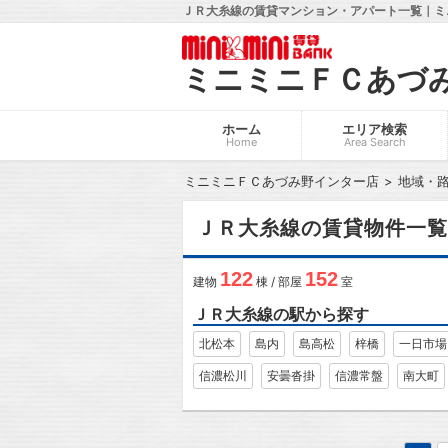
ＪＲ大糸線の賃貸マンション・アパート一覧｜ミ
ミニミニＦＣあづ
ホーム
エリア検索
Home
Area Search
ミニミニＦＣあづみ野インター店
地域・
ＪＲ大糸線の賃貸物件一覧
122
152
建物
棟 / 部屋
室
ＪＲ大糸線の駅から探す
北松本
島内
島高松
梓橋
一日市場
信濃松川
安曇沓掛
信濃常盤
南大町