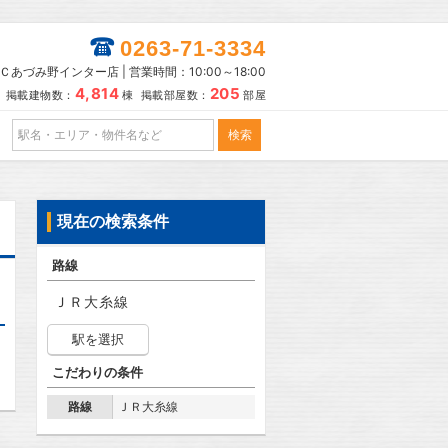
0263-71-3334
あづみ野インター店 | 営業時間：10:00～18:00
4,814
205
掲載建物数：
棟 掲載部屋数：
部屋
現在の検索条件
路線
ＪＲ大糸線
駅を選択
こだわりの条件
路線
ＪＲ大糸線