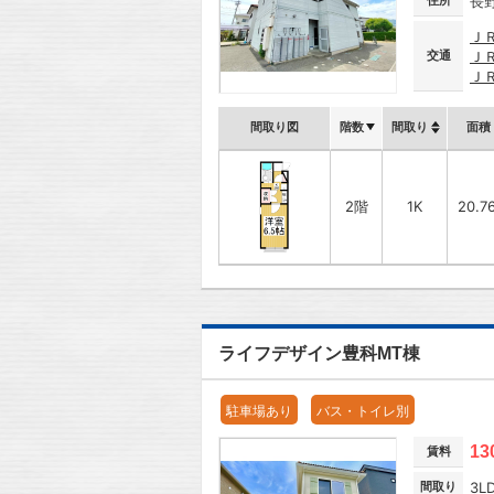
住所
長
Ｊ
交通
Ｊ
Ｊ
間取り図
階数
間取り
面積
2階
1K
20.7
ライフデザイン豊科MT棟
駐車場あり
バス・トイレ別
13
賃料
間取り
3L