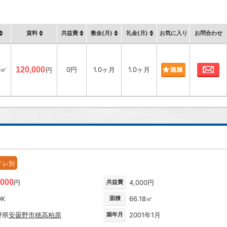
賃料
共益費
敷金(月)
礼金(月)
お気に入り
お問合わせ
お
9㎡
120,000
0円
1.0ヶ月
1.0ヶ月
円
イレ別
,000
円
共益費
4,000円
DK
面積
66.18㎡
野県
安曇野市
穂高柏原
築年月
2001年1月