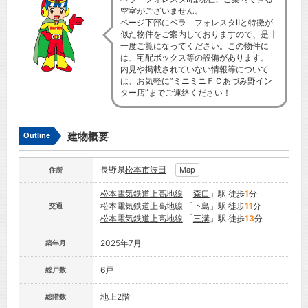
空室がございません。
ページ下部にベラ フォレスタⅡと特徴が
似た物件をご案内しておりますので、是非
一度ご覧になってください。この物件に
は、宅配ボックス等の設備があります。
内見や掲載されていない情報等について
は、お気軽に”ミニミニＦＣあづみ野イン
ター店”までご連絡ください！
建物概要
Outline
長野県
松本市
波田
Map
住所
松本電気鉄道上高地線
「
森口
」駅 徒歩
1
分
松本電気鉄道上高地線
「
下島
」駅 徒歩
11
分
交通
松本電気鉄道上高地線
「
三溝
」駅 徒歩
13
分
2025年7月
築年月
6戸
総戸数
地上2階
総階数