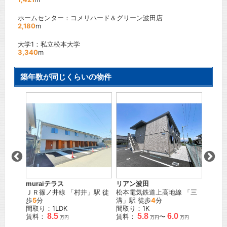
ホームセンター：コメリハード＆グリーン波田店
2,180
m
大学1：私立松本大学
3,340
m
築年数が同じくらいの物件
muraiテラス
リアン波田
コンフ
駅 徒歩
ＪＲ篠ノ井線
「
村井
」駅 徒
松本電気鉄道上高地線
「
三
ＪＲ篠
歩
5
分
溝
」駅 徒歩
4
分
間取り
間取り：1LDK
間取り：1K
賃料：
8.5
5.8
6.0
賃料：
賃料：
〜
万円
万円
万円