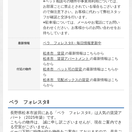
※ペット相談可の物件や事業用利用については、
お部屋ごとに禁止とされている場合もございます
ので御注意下さい。お客様に代わって弊社スタッ
フが確認と交渉を行います。
※駐車場については、メールやお電話にてお問い
合わせください。お客様からのお問い合わせをお
待ちしています。
ベラ フォレスタⅡ - 毎日情報更新中
最新情報
松本市 賃貸
の最新情報はこちらから
松本市 賃貸アパートメント
の最新情報はこち
らから
松本市 ペット可の賃貸
の最新情報はこちらか
付近の物件
ら
松本市 宅配ボックスの賃貸
の最新情報はこち
らから
ベラ フォレスタⅡ
長野県松本市波田にある「ベラ フォレスタⅡ」は人気の賃貸ア
パート（2025年築）です。
こちらの物件は、 誠に申し訳ございませんが、現在ご案内でき
る空室がございません。
ページ下部に特徴が似た物件をご案内しておりますので、是非ご