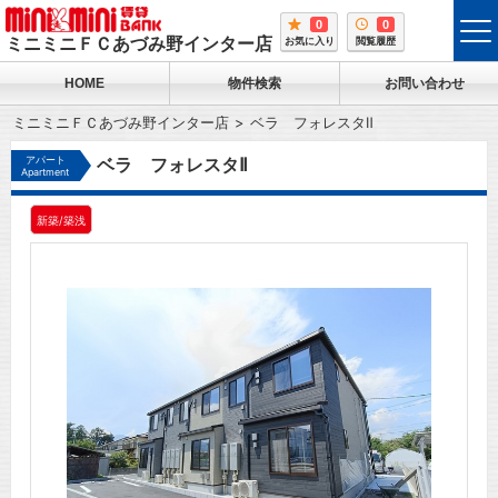
0
0
tog
ミニミニＦＣあづみ野インター店
お気に入り
閲覧履歴
me
HOME
物件検索
お問い合わせ
ミニミニＦＣあづみ野インター店
ベラ フォレスタⅡ
アパート
ベラ フォレスタⅡ
Apartment
新築/築浅